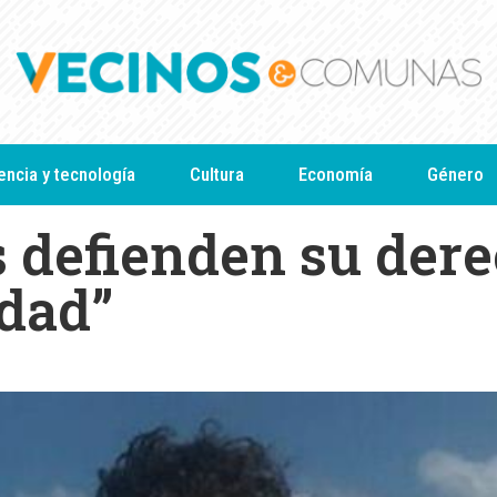
encia y tecnología
Cultura
Economía
Género
 defienden su der
idad”