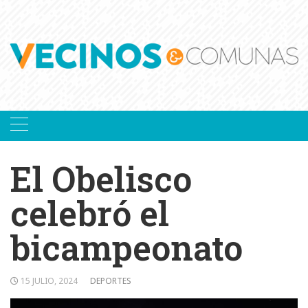
Skip
to
content
El Obelisco
celebró el
bicampeonato
15 JULIO, 2024
DEPORTES