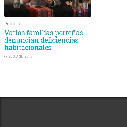
Política
Varias familias porteñas
denuncian deficiencias
habitacionales
23 ABRIL, 2015
Paginación
de
entradas