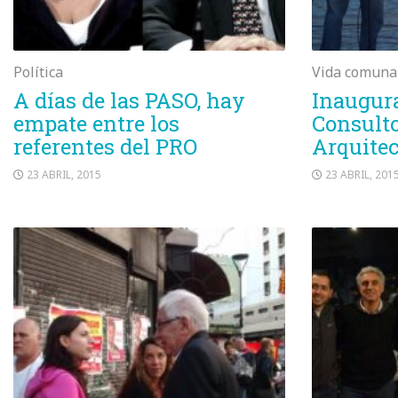
Política
Vida comuna
A días de las PASO, hay
Inaugur
empate entre los
Consulto
referentes del PRO
Arquitec
23 ABRIL, 2015
23 ABRIL, 201