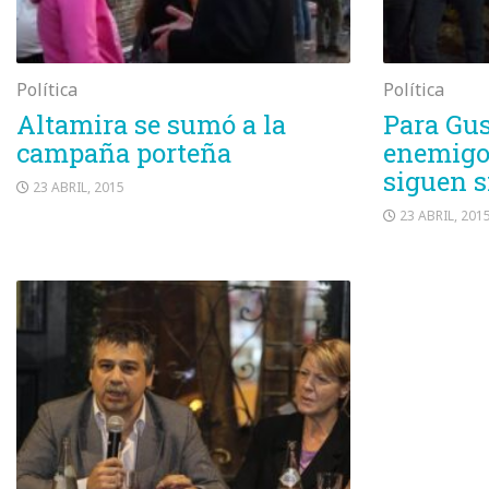
Política
Política
Altamira se sumó a la
Para Gus
campaña porteña
enemigo
siguen s
23 ABRIL, 2015
23 ABRIL, 201