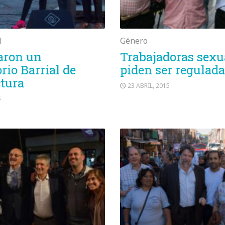
l
Género
aron un
Trabajadoras sexu
rio Barrial de
piden ser regulad
tura
23 ABRIL, 2015
5