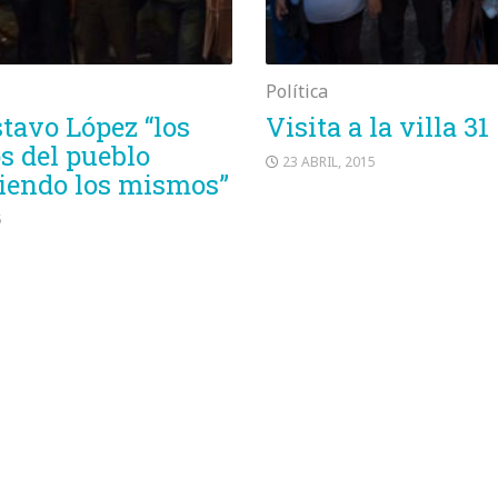
Política
tavo López “los
Visita a la villa 31
s del pueblo
23 ABRIL, 2015
iendo los mismos”
5