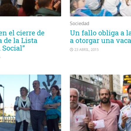
Sociedad
en el cierre de
Un fallo obliga a 
de la Lista
a otorgar una vac
 Social”
23 ABRIL, 2015
5