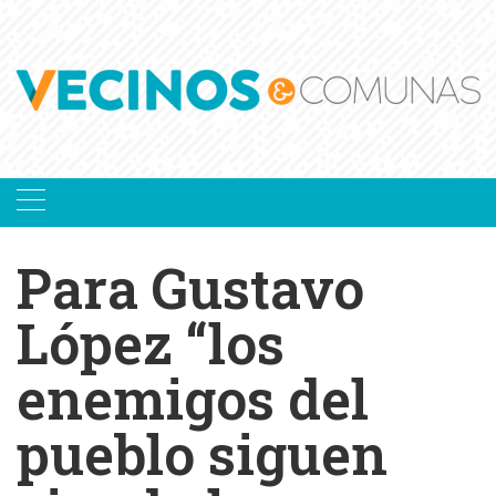
Skip
to
content
Para Gustavo
López “los
enemigos del
pueblo siguen