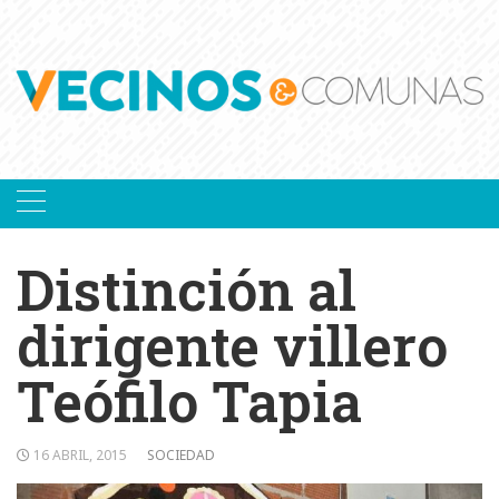
Skip
to
content
Distinción al
dirigente villero
Teófilo Tapia
16 ABRIL, 2015
SOCIEDAD