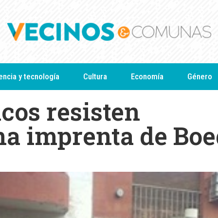
encia y tecnología
Cultura
Economía
Género
cos resisten
na imprenta de Bo