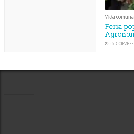
Vida comuna
Feria po
Agrono
26 DICIEMBRE