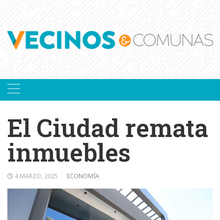
Skip
to
content
El Ciudad remata
inmuebles
4 MARZO, 2025
ECONOMÍA