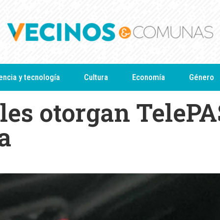
encia y tecnología
Cultura
Economía
Género
les otorgan TeleP
a