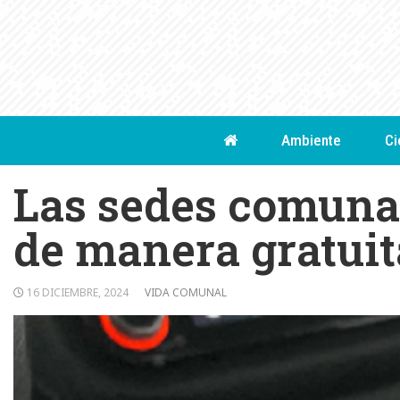
Skip
to
content
Ambiente
Ci
Las sedes comuna
de manera gratuit
16 DICIEMBRE, 2024
VIDA COMUNAL