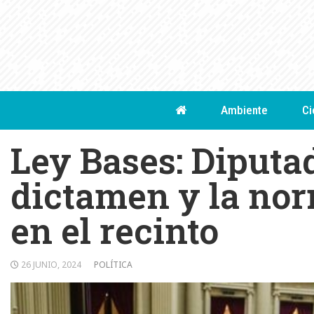
Skip
to
content
Ambiente
Ci
Ley Bases: Diputa
dictamen y la norm
en el recinto
26 JUNIO, 2024
POLÍTICA