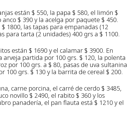
ranjas están $ 550, la papa $ 580, el limón $
lo anco $ 390 y la acelga por paquete $ 450.
ta $ 1800, las tapas para empanadas (12
as para tarta (2 unidades) 400 grs a $ 1100.
litos están $ 1690 y el calamar $ 3900. En
a arveja partida por 100 grs. $ 120, la polenta
roz por 100 grs. a $ 80, pasas de uva sultanina
or 100 grs. $ 130 y la barrita de cereal $ 200.
na, carne porcina, el carré de cerdo $ 3485,
co novillo $ 2490, el rabito $ 360 y los
bro panadería, el pan flauta está $ 1210 y el