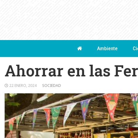
Skip
to
content
Ambiente
Ci
Ahorrar en las Fer
22 ENERO, 2024
SOCIEDAD