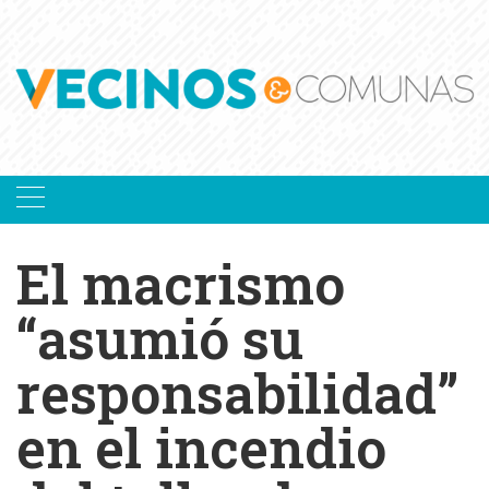
Skip
to
content
El macrismo
“asumió su
responsabilidad”
en el incendio