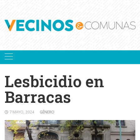
Skip
to
content
Lesbicidio en
Barracas
7 MAYO, 2024
GÉNERO