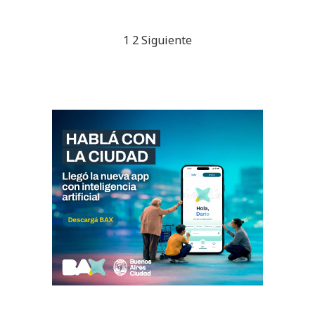
Paginación
1
2
Siguiente
de
entradas