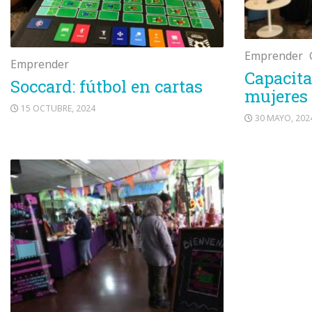
Emprender
Emprender
Capacita
Soccard: fútbol en cartas
mujeres
15 OCTUBRE, 2024
30 MAYO, 202