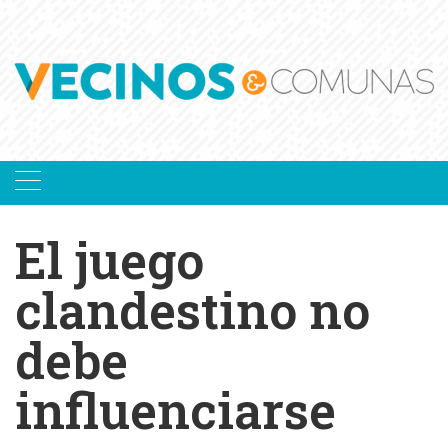
Skip
to
content
El juego
clandestino no
debe
influenciarse