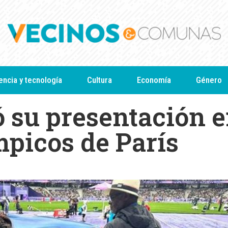
encia y tecnología
Cultura
Economía
Género
 su presentación 
mpicos de París