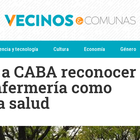
encia y tecnología
Cultura
Economía
Género
ó a CABA reconocer
enfermería como
a salud