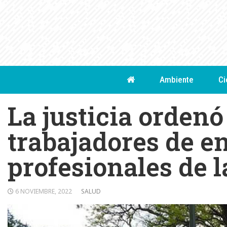
Skip
to
content
Ambiente
Ci
La justicia orden
trabajadores de 
profesionales de l
6 NOVIEMBRE, 2022
SALUD