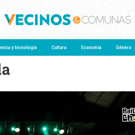
encia y tecnología
Cultura
Economía
Género
da