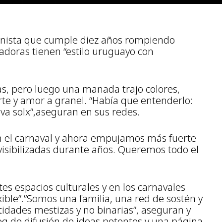
inista que cumple diez años rompiendo
adoras tienen “estilo uruguayo con
, pero luego una manada trajo colores,
rte y amor a granel. “Había que entenderlo:
lva solx”,aseguran en sus redes.
 el carnaval y ahora empujamos más fuerte
nvisibilizadas durante años. Queremos todo el
es espacios culturales y en los carnavales
xible”.”Somos una familia, una red de sostén y
idades mestizas y no binarias”, aseguran y
g de difusión de ideas potentes y una página