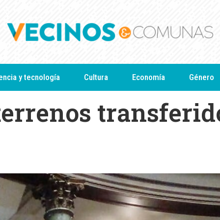
encia y tecnología
Cultura
Economía
Género
errenos transferid