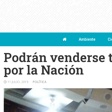
Skip
to
content
Ambiente
Ci
Podrán venderse t
por la Nación
11 JULIO, 2019
POLÍTICA