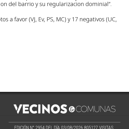
ion del barrio y su regularizacion dominial”.
os a favor (VJ, Ev, PS, MC) y 17 negativos (UC,
EDICIÓN N° 2954 DEL DÍA 03/08/2026
805127 VISITAS.