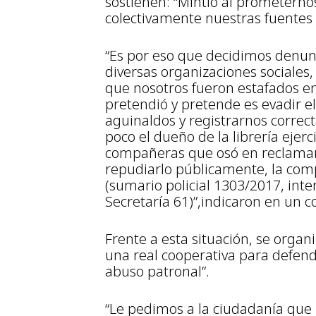
sostienen: “Mintió al prometern
colectivamente nuestras fuentes 
“Es por eso que decidimos denunci
diversas organizaciones sociales, 
que nosotros fueron estafados en 
pretendió y pretende es evadir e
aguinaldos y registrarnos corre
poco el dueño de la librería ejerc
compañeras que osó en reclamar 
repudiarlo públicamente, la compa
(sumario policial 1303/2017, inte
Secretaría 61)”,indicaron en un 
Frente a esta situación, se orga
una real cooperativa para defend
abuso patronal”.
“Le pedimos a la ciudadanía que