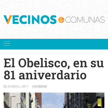
Skip
to
content
El Obelisco, en su
81 aniverdario
25 MAYO, 2017
SOCIEDAD