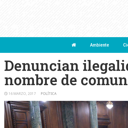
Skip
to
content
Ambiente
Ci
Denuncian ilegali
nombre de comun
16 MARZO, 2017
POLÍTICA