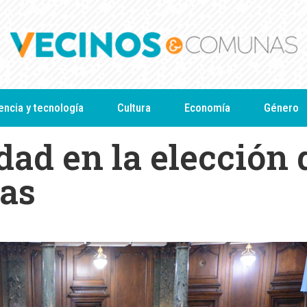
encia y tecnología
Cultura
Economía
Género
dad en la elección 
as