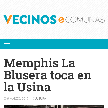
Skip
to
content
Memphis La
Blusera toca en
la Usina
9 MARZO, 2017
CULTURA