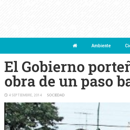
Skip
to
content
Ambiente
Ci
El Gobierno porte
obra de un paso b
4 SEPTIEMBRE, 2014
SOCIEDAD