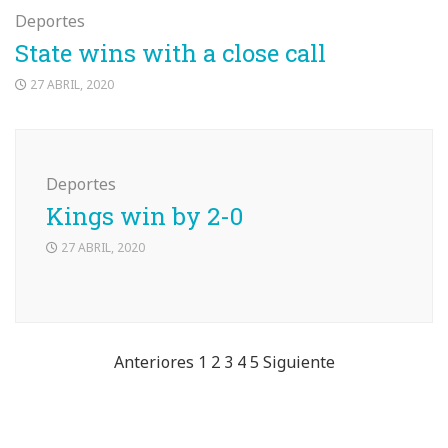
Deportes
State wins with a close call
27 ABRIL, 2020
Deportes
Kings win by 2-0
27 ABRIL, 2020
Paginación
Anteriores
1
2
3
4
5
Siguiente
de
entradas