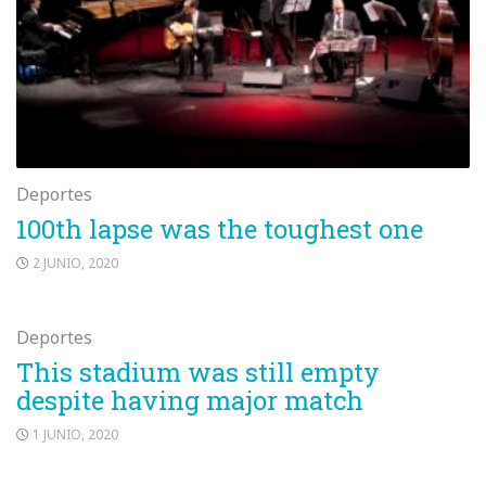
Deportes
100th lapse was the toughest one
2 JUNIO, 2020
Deportes
This stadium was still empty
despite having major match
1 JUNIO, 2020