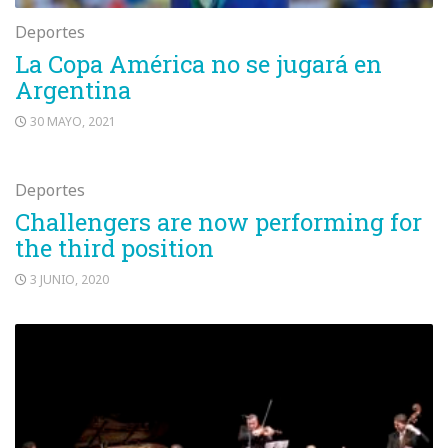
Deportes
La Copa América no se jugará en
Argentina
30 MAYO, 2021
Deportes
Challengers are now performing for
the third position
3 JUNIO, 2020