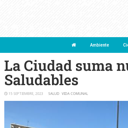
Skip
to
content
Ambiente
Ci
La Ciudad suma n
Saludables
15 SEPTIEMBRE, 2023
SALUD
VIDA COMUNAL