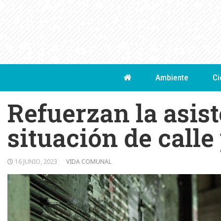
Skip
to
content
Ambiente
Ci
Refuerzan la asis
situación de calle 
16 JUNIO, 2023
VIDA COMUNAL