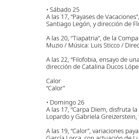
• Sábado 25
A las 17, “Payases de Vacaciones”
Santiago Legón, y dirección de Fl
A las 20, “Tiapatria”, de la Compa
Muzio / Música: Luis Sticco / Dire
A las 22, “Filofobia, ensayo de u
dirección de Catalina Ducos Lópe
Calor
“Calor”
• Domingo 26
A las 17, “Carpa Diem, disfruta l
Lopardo y Gabriela Greizerstein, 
A las 19, “Calor”, variaciones pa
García Lorca, con actuación de Lu