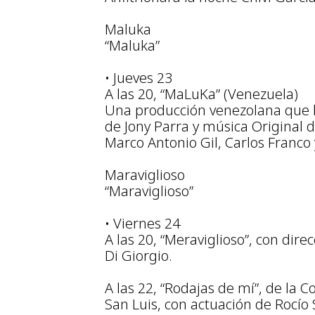
Maluka
“Maluka”
• Jueves 23
A las 20, “MaLuKa” (Venezuela)
Una producción venezolana que l
de Jony Parra y música Original 
Marco Antonio Gil, Carlos Franco 
Maraviglioso
“Maraviglioso”
• Viernes 24
A las 20, “Meraviglioso”, con dir
Di Giorgio.
A las 22, “Rodajas de mí”, de la 
San Luis, con actuación de Rocío S