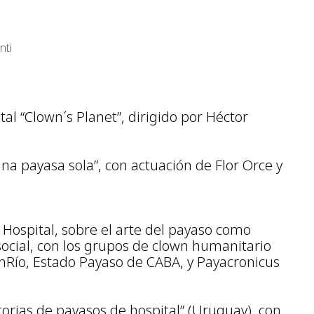
nti
al “Clown´s Planet”, dirigido por Héctor
una payasa sola”, con actuación de Flor Orce y
e Hospital, sobre el arte del payaso como
ocial, con los grupos de clown humanitario
nRío, Estado Payaso de CABA, y Payacronicus
storias de payasos de hospital” (Uruguay), con