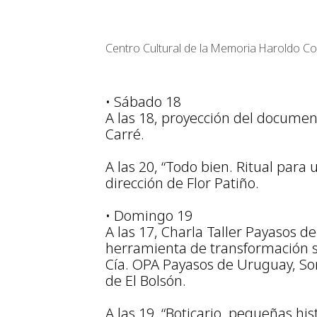
Centro Cultural de la Memoria Haroldo Co
• Sábado 18
A las 18, proyección del document
Carré.
A las 20, “Todo bien. Ritual para 
dirección de Flor Patiño.
• Domingo 19
A las 17, Charla Taller Payasos d
herramienta de transformación s
Cía. OPA Payasos de Uruguay, So
de El Bolsón.
A las 19, “Boticario, pequeñas hi