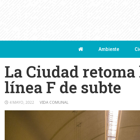
Skip
to
content
Ambiente
Ci
La Ciudad retoma l
línea F de subte
4 MAYO, 2022
VIDA COMUNAL