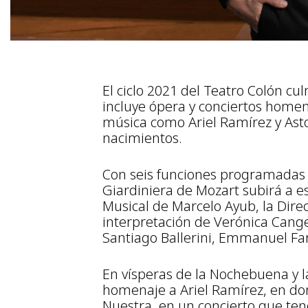
El ciclo 2021 del Teatro Colón c
incluye ópera y conciertos home
música como Ariel Ramírez y Asto
nacimientos.
Con seis funciones programadas pa
Giardiniera de Mozart subirá a e
Musical de Marcelo Ayub, la Dire
interpretación de Verónica Cang
Santiago Ballerini, Emmanuel Far
En vísperas de la Nochebuena y la
homenaje a Ariel Ramírez, en don
Nuestra, en un concierto que ten