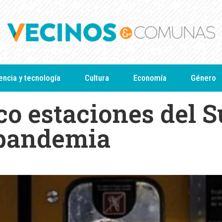
encia y tecnología
Cultura
Economía
Género
co estaciones del S
 pandemia