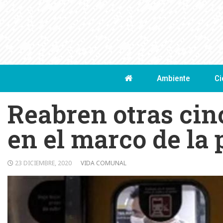
Skip
to
content
Ambiente
Ci
Reabren otras cin
en el marco de la
23 DICIEMBRE, 2020
VIDA COMUNAL