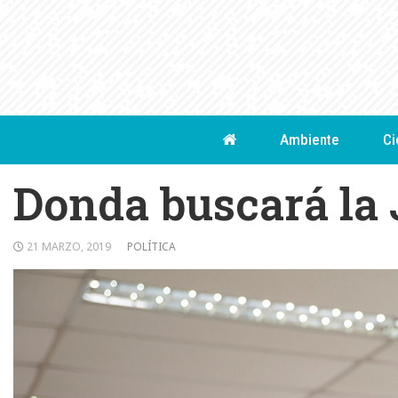
Skip
to
content
Ambiente
Ci
Donda buscará la 
21 MARZO, 2019
POLÍTICA