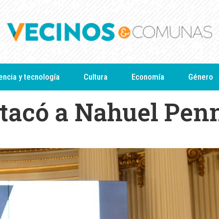
encia y tecnología
Cultura
Economía
Género
stacó a Nahuel Penn