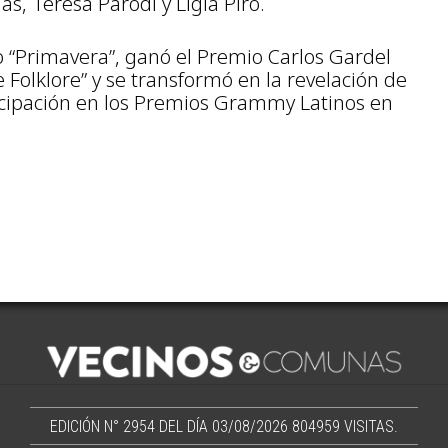
as, Teresa Parodi y Ligia Piro.
 “Primavera”, ganó el Premio Carlos Gardel
 Folklore” y se transformó en la revelación de
ticipación en los Premios Grammy Latinos en
EDICIÓN N° 2954 DEL DÍA 03/08/2026
804959 VISITAS.