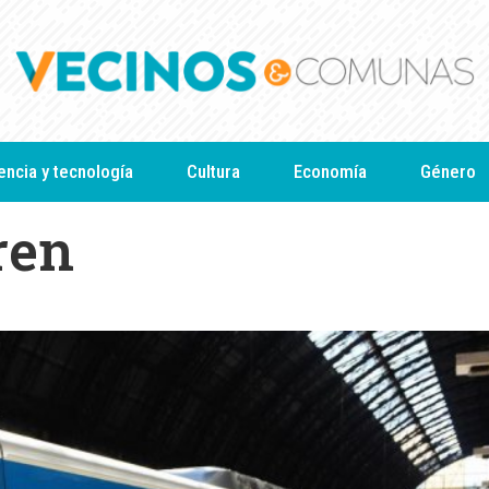
encia y tecnología
Cultura
Economía
Género
ren