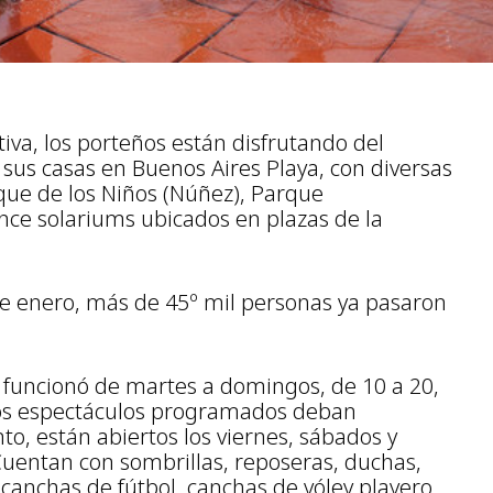
va, los porteños están disfrutando del
 sus casas en Buenos Aires Playa, con diversas
arque de los Niños (Núñez), Parque
once solariums ubicados en plazas de la
de enero, más de 45º mil personas ya pasaron
as funcionó de martes a domingos, de 10 a 20,
 los espectáculos programados deban
to, están abiertos los viernes, sábados y
uentan con sombrillas, reposeras, duchas,
 canchas de fútbol, canchas de vóley playero,