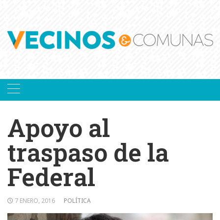
Skip
to
content
Apoyo al
traspaso de la
Federal
7 ENERO, 2016
POLÍTICA