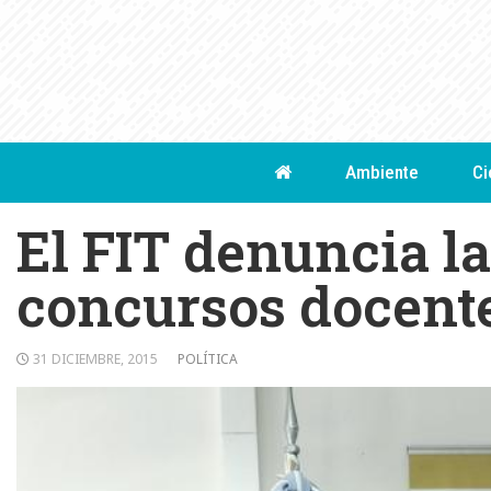
Skip
to
content
Ambiente
Ci
El FIT denuncia l
concursos docent
31 DICIEMBRE, 2015
POLÍTICA