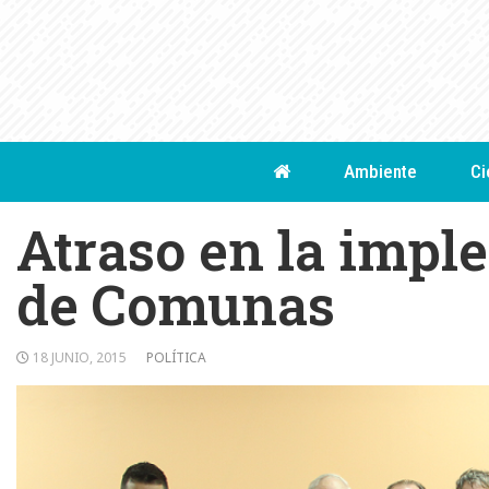
Skip
to
content
Ambiente
Ci
Atraso en la impl
de Comunas
18 JUNIO, 2015
POLÍTICA