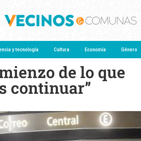
encia y tecnología
Cultura
Economía
Género
omienzo de lo que
s continuar”