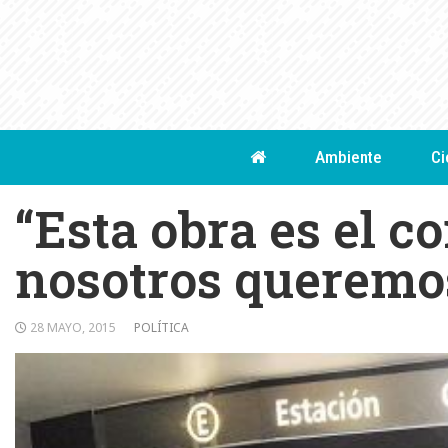
Skip
to
content
Ambiente
Ci
“Esta obra es el c
nosotros queremo
28 MAYO, 2015
POLÍTICA