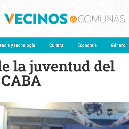
encia y tecnología
Cultura
Economía
Género
e la juventud del
r CABA