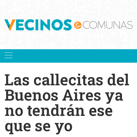
Skip
to
content
Las callecitas del
Buenos Aires ya
no tendrán ese
que se yo