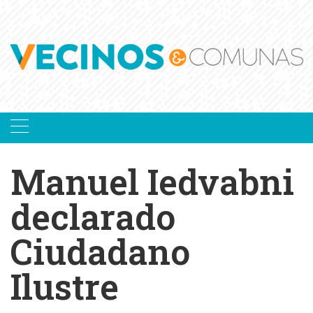
Skip
to
content
Manuel Iedvabni
declarado
Ciudadano
Ilustre