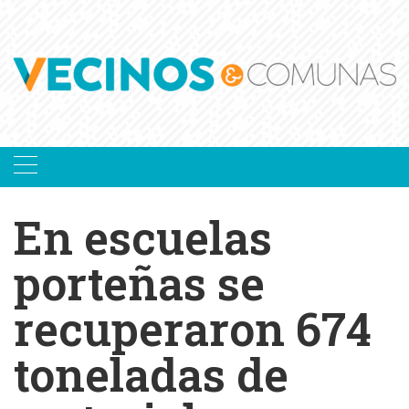
Skip
to
content
En escuelas
porteñas se
recuperaron 674
toneladas de