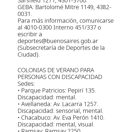
Sársfield 1271, 4301-3700.
GEBA: Bartolomé Mitre 1149, 4382-
0031.
Para más información, comunicarse
al 4010-0300 Interno 451/337 o
escribir a
deportes@buenosaires.gob.ar
(Subsecretaría de Deportes de la
Ciudad).
COLONIAS DE VERANO PARA
PERSONAS CON DISCAPACIDAD
Sedes:
• Parque Patricios: Pepirí 135.
Discapacidad: mental.
• Avellaneda: Av. Lacarra 1257.
Discapacidad: sensorial, mental.
• Chacabuco: Av. Eva Perón 1410.
Discapacidad: mental, visual.
• Ramsay: Ramsay 2250.