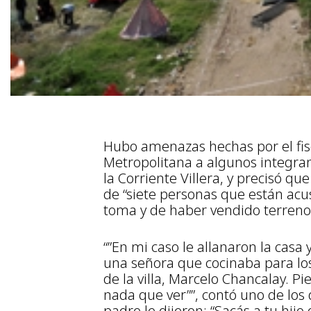
Hubo amenazas hechas por el fiscal
Metropolitana a algunos integran
la Corriente Villera, y precisó qu
de “siete personas que están acus
toma y de haber vendido terreno
“”En mi caso le allanaron la casa 
una señora que cocinaba para los
de la villa, Marcelo Chancalay. 
nada que ver””, contó uno de los
padre le dijeron: “Sacás a tu hijo