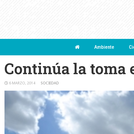
Skip
to
content
Ambiente
Ci
Continúa la toma 
6 MARZO, 2014
SOCIEDAD